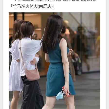
「竹马炭火烤肉(南屏店)」