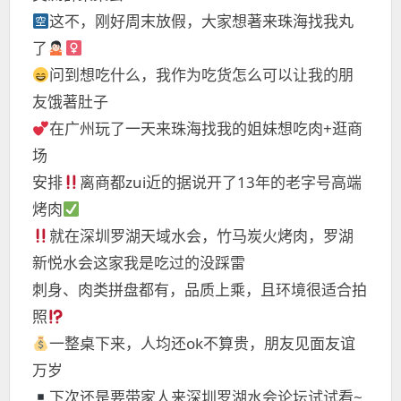
这不，刚好周末放假，大家想著来珠海找我丸
了
问到想吃什么，我作为吃货怎么可以让我的朋
友饿著肚子
在广州玩了一天来珠海找我的姐妹想吃肉+逛商
场
安排
离商都zui近的据说开了13年的老字号高端
烤肉
就在深圳罗湖天域水会，竹马炭火烤肉，罗湖
新悦水会这家我是吃过的没踩雷
刺身、肉类拼盘都有，品质上乘，且环境很适合拍
照
一整桌下来，人均还ok不算贵，朋友见面友谊
万岁
下次还是要带家人来深圳罗湖水会论坛试试看~