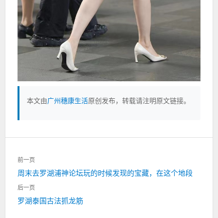
本文由
广州穗康生活
原创发布，转载请注明原文链接。
文
前一页
章
上
周末去罗湖浦神论坛玩的时候发现的宝藏，在这个地段
导
一
航
后一页
篇：
下
罗湖泰国古法抓龙筋
一