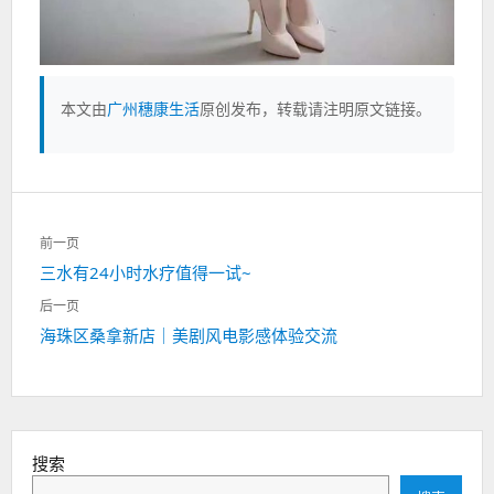
本文由
广州穗康生活
原创发布，转载请注明原文链接。
文
前一页
章
上
三水有24小时水疗值得一试~
导
一
航
后一页
篇：
下
海珠区桑拿新店｜美剧风电影感体验交流
一
篇：
搜索