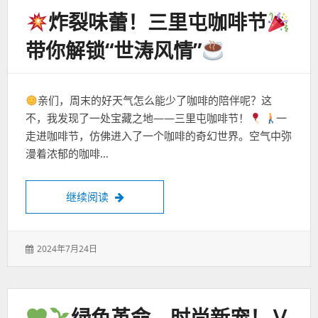
炸裂味蕾！三里屯咖啡节
带你解锁“世涛风情”
亲们，周末的好天气怎么能少了咖啡的陪伴呢？这
不，我发现了一处宝藏之地——三里屯咖啡节！
一
走进咖啡节，仿佛进入了一个咖啡的奇幻世界。空气中弥
漫着浓郁的咖啡…
炸裂味蕾！三里屯咖啡节
带你解锁“世涛风情
继续阅读
发
2024年7月24日
表
于：
绿色革命，时尚新宠！Ｖ