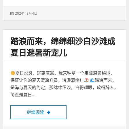
发
2024年8月4日
表
于：
踏浪而来，绵绵细沙白沙滩成
夏日避暑新宠儿
夏日炎炎，逃离喧嚣，我来种草一个宝藏避暑秘境，
保证让你的夏天清凉升级，浪漫满格！
踏浪而来，
是海与夏天的约定，那绵绵细沙，白得耀眼，软得醉人，
简直是夏日…
踏浪而来，绵绵细沙白沙滩成夏日避暑新宠
继续阅读