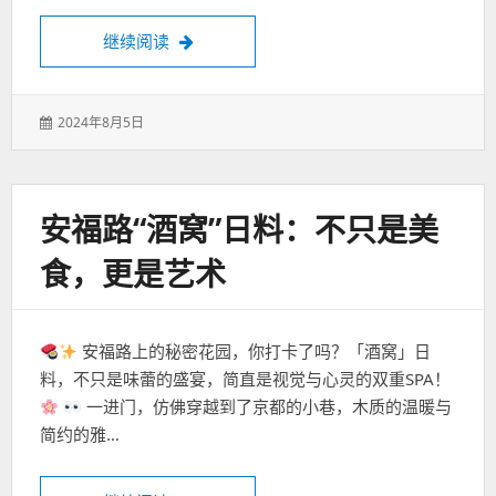
Guangzhou haizhu phòng xông hơi tiết lộ
继续阅读
发
2024年8月5日
表
于：
安福路“酒窝”日料：不只是美
食，更是艺术
安福路上的秘密花园，你打卡了吗？「酒窝」日
料，不只是味蕾的盛宴，简直是视觉与心灵的双重SPA！
一进门，仿佛穿越到了京都的小巷，木质的温暖与
简约的雅…