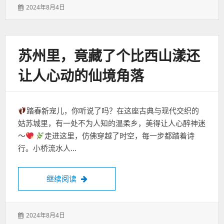
发
2024年8月4日
表
于：
苏州里，竟藏了个比西山漾还
让人心动的仙境角落
踏春新宠儿，你听说了吗？在这座古典与现代交织的
姑苏城里，有一处不为人知的温柔乡，美得让人心醉神迷
～
走进这里，仿佛穿越了时空，每一步都踏着诗
行。小桥流水人…
苏州里，竟藏了个比西山漾还让人心动的仙
继续阅读
发
2024年8月4日