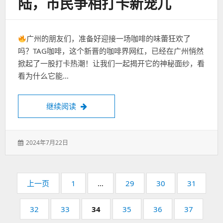
陆，市民争相打卡新宠儿
广州的朋友们，准备好迎接一场咖啡的味蕾狂欢了
吗？TAG咖啡，这个新晋的咖啡界网红，已经在广州悄然
掀起了一股打卡热潮！让我们一起揭开它的神秘面纱，看
看为什么它能…
广州沸腾！TAG咖啡强势登陆，市民争相打
继续阅读
发
2024年7月22日
表
于：
分
页
页
页
页
页
上一页
1
…
29
30
31
码：
码：
码：
码：
页
页
页
页
页
页
32
33
34
35
36
37
码：
码：
码：
码：
码：
码：