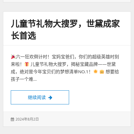
表
于：
儿童节礼物大搜罗，世黛成家
长首选
六一狂欢倒计时！宝妈宝爸们，你们的超级英雄时刻
来啦！
儿童节礼物大搜罗，揭秘宝藏品牌——世黛
成，绝对是今年宝贝们的梦想清单NO.1！
想要给
孩子一个难…
儿童节礼物大搜罗，世黛成家长首选
继续阅读
发
2024年8月2日
表
于：