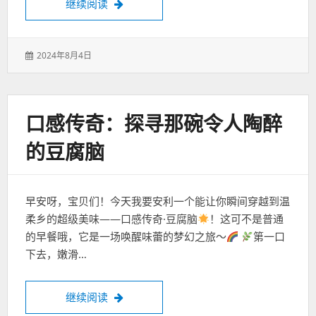
安福路“酒窝”日料：不只是美食，更是艺术
继续阅读
发
2024年8月4日
表
于：
口感传奇：探寻那碗令人陶醉
的豆腐脑
早安呀，宝贝们！今天我要安利一个能让你瞬间穿越到温
柔乡的超级美味——口感传奇·豆腐脑
！这可不是普通
的早餐哦，它是一场唤醒味蕾的梦幻之旅～
第一口
下去，嫩滑…
口感传奇：探寻那碗令人陶醉的豆腐脑
继续阅读