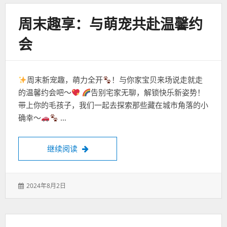
周末趣享：与萌宠共赴温馨约
会
周末新宠趣，萌力全开
！与你家宝贝来场说走就走
的温馨约会吧～
告别宅家无聊，解锁快乐新姿势！
带上你的毛孩子，我们一起去探索那些藏在城市角落的小
确幸～
…
周末趣享：与萌宠共赴温馨约会
继续阅读
发
2024年8月2日
表
于：