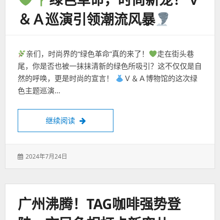
＆Ａ巡演引领潮流风暴
亲们，时尚界的“绿色革命”真的来了！
走在街头巷
尾，你是否也被一抹抹清新的绿色所吸引？这不仅仅是自
然的呼唤，更是时尚的宣言！
Ｖ＆Ａ博物馆的这次绿
色主题巡演…
绿色革命，时尚新宠！Ｖ＆Ａ巡演引领潮流
继续阅读
发
2024年7月24日
表
于：
广州沸腾！TAG咖啡强势登