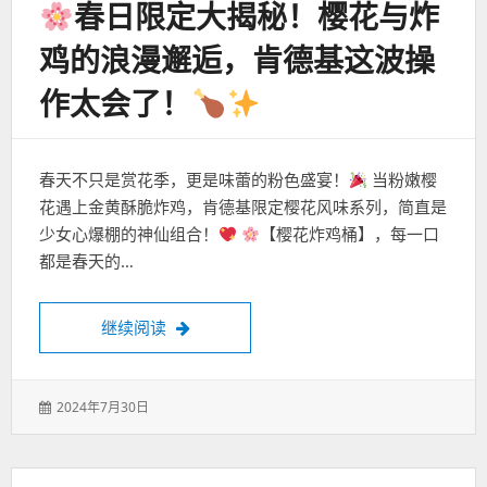
春日限定大揭秘！樱花与炸
鸡的浪漫邂逅，肯德基这波操
作太会了！
春天不只是赏花季，更是味蕾的粉色盛宴！
当粉嫩樱
花遇上金黄酥脆炸鸡，肯德基限定樱花风味系列，简直是
少女心爆棚的神仙组合！
【樱花炸鸡桶】，每一口
都是春天的…
春日限定大揭秘！樱花与炸鸡的浪漫邂逅，
继续阅读
发
2024年7月30日
表
于：