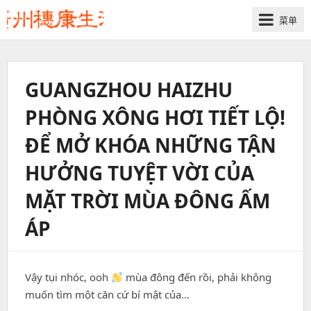
菜单
GUANGZHOU HAIZHU
PHÒNG XÔNG HƠI TIẾT LỘ!
ĐỂ MỞ KHÓA NHỮNG TẬN
HƯỞNG TUYỆT VỜI CỦA
MẶT TRỜI MÙA ĐÔNG ẤM
ÁP
​Vậy tụi nhóc, ooh
mùa đông đến rồi, phải không
muốn tìm một căn cứ bí mật của…