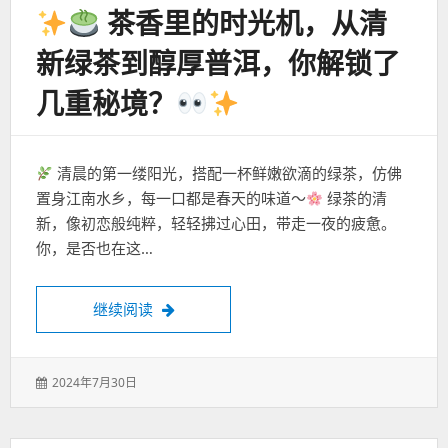
茶香里的时光机，从清
新绿茶到醇厚普洱，你解锁了
几重秘境？
清晨的第一缕阳光，搭配一杯鲜嫩欲滴的绿茶，仿佛
置身江南水乡，每一口都是春天的味道～
绿茶的清
新，像初恋般纯粹，轻轻拂过心田，带走一夜的疲惫。
你，是否也在这…
茶香里的时光机，从清新绿茶到醇厚普洱
继续阅读
发
2024年7月30日
表
于：